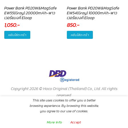
Power Bank PD20W&MagSafe
Power Bank PD20W&MagSafe
EW55(Gray) 20000mAh-พาว
EW54(Gray) 10000mAh-พาว
เวอร์แบงค์ Eloop
เวอร์แบงค์ Eloop
1,050
.-
850
.-
หยิบใส่ตะกร้า
หยิบใส่ตะกร้า
Copyright 2026 ©
Hoco Original (Thailand) Co., Ltd. All rights
reserved.
This site uses cookies to offer you a better
browsing experience. By browsing this website,
you agree to our use of cookies.
More info
Accept