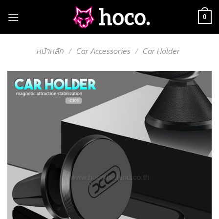
Skip
to
0
content
หน้าหลัก
/
Car Accessories
/
Car Holder