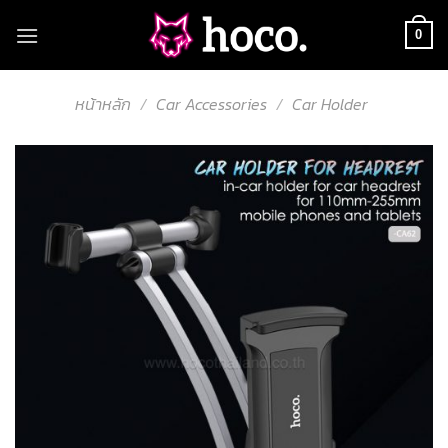
Skip
to
0
content
หน้าหลัก
/
Car Accessories
/
Car Holder