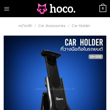
Skip
to
0
content
หน้าหลัก
/
Car Accessories
/
Car Holder