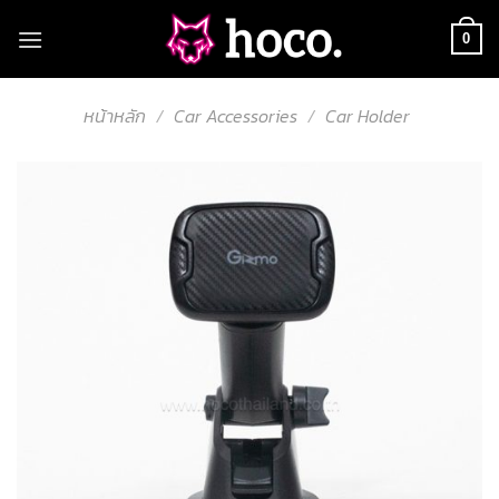
Skip
to
0
content
หน้าหลัก
/
Car Accessories
/
Car Holder