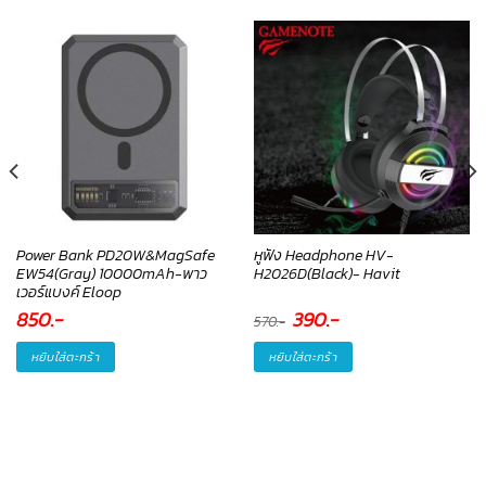
Power Bank PD20W&MagSafe
หูฟัง Headphone HV-
EW54(Gray) 10000mAh-พาว
H2026D(Black)- Havit
เวอร์แบงค์ Eloop
850
.-
Original
390
.-
Current
570
.-
price
price
was:
is:
570.-.
390.-.
หยิบใส่ตะกร้า
หยิบใส่ตะกร้า