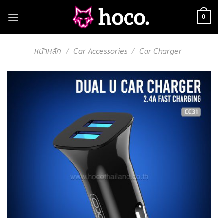
Skip
to
0
content
หน้าหลัก
/
Car Accessories
/
Car Charger