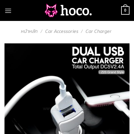
Skip
to
0
content
หน้าหลัก
/
Car Accessories
/
Car Charger