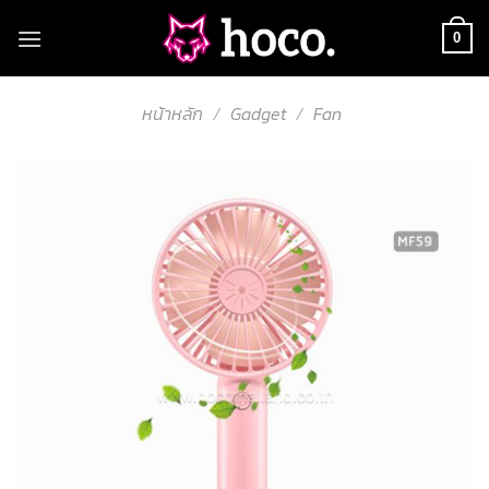
Skip
to
0
content
หน้าหลัก
/
Gadget
/
Fan