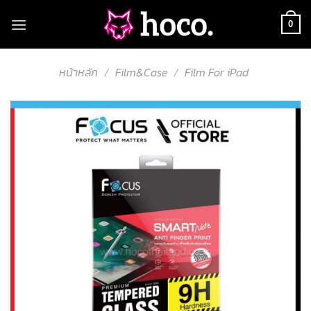
Skip
to
0
content
หน้าหลัก
/
Film&Case
/
Film For iPad