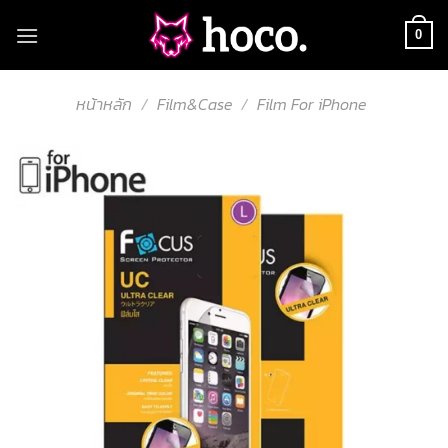
Skip
to
0
content
หน้าหลัก
/
Film&Case
/
Film For iPhone