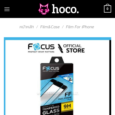
Skip
to
0
content
หน้าหลัก
/
Film&Case
/
Film For iPhone