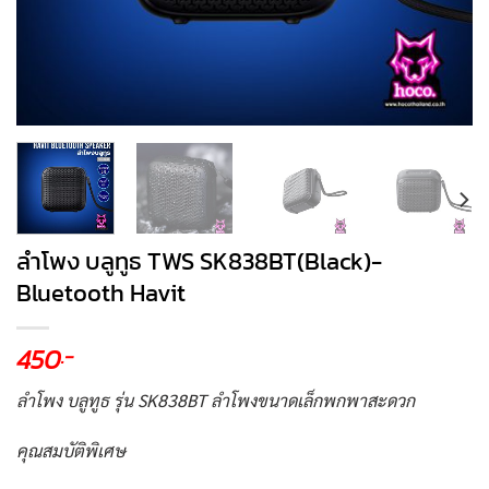
ลำโพง บลูทูธ TWS SK838BT(Black)-
Bluetooth Havit
450
.-
ลำโพง บลูทูธ รุ่น SK838BT ลำโพงขนาดเล็กพกพาสะดวก
คุณสมบัติพิเศษ