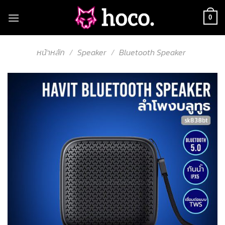
Skip
to
0
content
หน้าหลัก
/
Speaker
/
Bluetooth Speaker