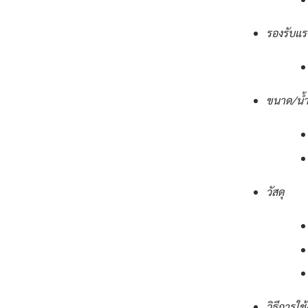
รองรับแร
ขนาด/น้ำ
วัสดุ
วิธีการใช