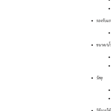
รองรับแร
ขนาด/น้ำ
วัสดุ
วิธีการใช