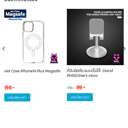
ที่จับมือถือ แบบตั้งโต๊ะ Stand
เคส Case iPhone14 Plus Magsafe
PH15(Silver)-Hoco
Original
99
.-
Current
159
.-
179
.-
price
price
was:
is:
179.-.
99.-.
หยิบใส่ตะกร้า
หยิบใส่ตะกร้า