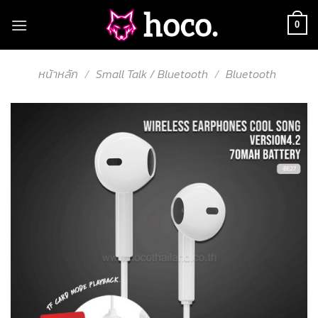
Skip
to
0
content
หน้าหลัก
/
Small Talk / Bluetooth
/
Bluetooth