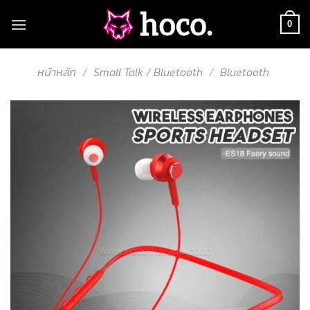
Skip
to
0
content
หน้าหลัก
/
Small Talk / Bluetooth
/
Bluetooth