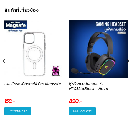
สินค้าที่เกี่ยวข้อง
หูฟัง Headphone 7.1
เคส Case iPhone14 Pro Magsafe
H2035U(Black)- Havit
890
.-
159
.-
หยิบใส่ตะกร้า
หยิบใส่ตะกร้า