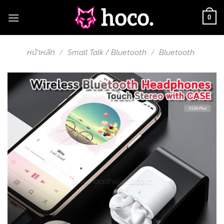
Skip
to
0
content
หน้าหลัก
/
Small Talk / Bluetooth
/
Bluetooth