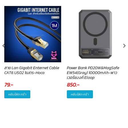
สาย Lan Gigabit Enternet Cable
Power Bank PD20W&MagSafe
CAT6 US02 1เมตร-Hoco
EW54(Gray) 10000mAh-พาว
เวอร์แบงค์ Eloop
79
.-
850
.-
หยิบใส่ตะกร้า
หยิบใส่ตะกร้า