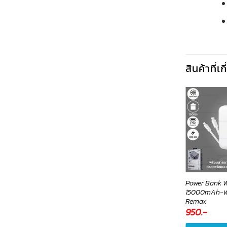
สินค้าที่เ
dapter หัวแปลง MicroUSB
เครื่องชั่งน้ำหนัก Body Scale
Power Bank W
o Lightning NB149B-XO
LHW-022(Lavender) –
15000mAh-พา
lumira
Remax
5
.-
199
.-
950
.-