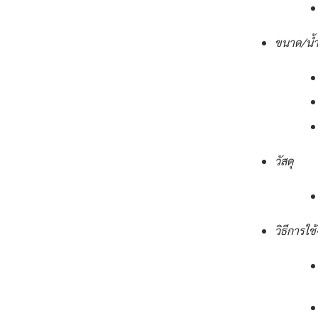
ขนาด/น้ำ
วัสดุ
วิธีการใช