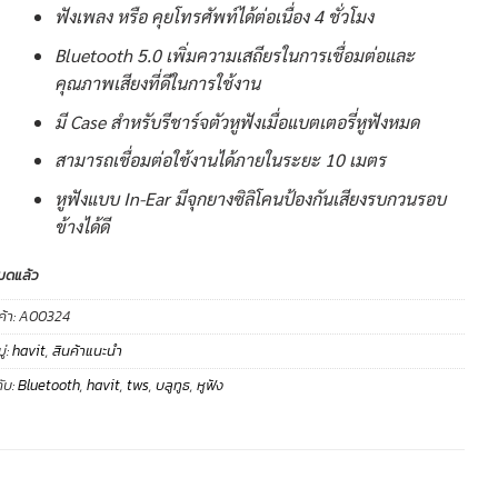
ฟังเพลง หรือ คุยโทรศัพท์ได้ต่อเนื่อง 4 ชั่วโมง
Bluetooth 5.0 เพิ่มความเสถียรในการเชื่อมต่อและ
คุณภาพเสียงที่ดีในการใช้งาน
มี Case สำหรับรีชาร์จตัวหูฟังเมื่อแบตเตอรี่หูฟังหมด
สามารถเชื่อมต่อใช้งานได้ภายในระยะ 10 เมตร
หูฟังแบบ In-Ear มีจุกยางซิลิโคนป้องกันเสียงรบกวนรอบ
ข้างได้ดี
มดแล้ว
ค้า:
A00324
่:
havit
,
สินค้าแนะนำ
ับ:
Bluetooth
,
havit
,
tws
,
บลูทูธ
,
หูฟัง