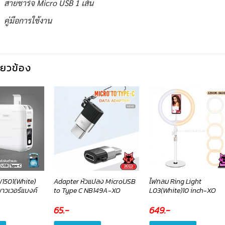
สายชาร์จ Micro USB 1 เส้น
คู่มือการใช้งาน
กี่ยวข้อง
1501(White)
Adapter หัวแปลง MicroUSB
ไฟกลม Ring Light
วเวอร์แบงค์
to Type C NB149A-XO
L03(White)10 inch-XO
65
.-
649
.-