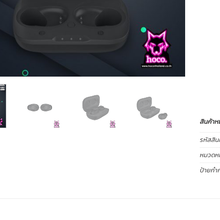
สินค้าห
รหัสสิน
หมวดหมู
ป้ายกำก