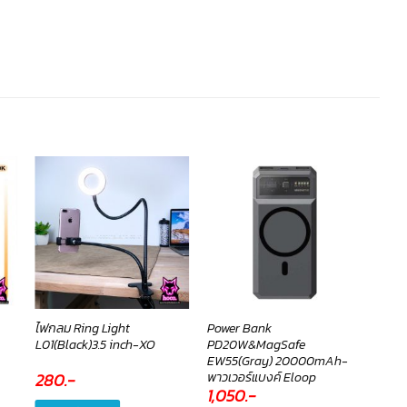
ไฟกลม Ring Light
Power Bank
ไฟกล
L01(Black)3.5 inch-XO
PD20W&MagSafe
L02(
EW55(Gray) 20000mAh-
พาวเวอร์แบงค์ Eloop
280
.-
370
1,050
.-