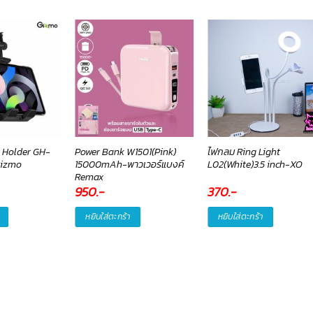
ar Holder GH-
Power Bank W1501(Pink)
ไฟกลม Ring Light
Gizmo
15000mAh-พาวเวอร์แบงค์
L02(White)3.5 inch-XO
Remax
950
.-
370
.-
หยิบใส่ตะกร้า
หยิบใส่ตะกร้า