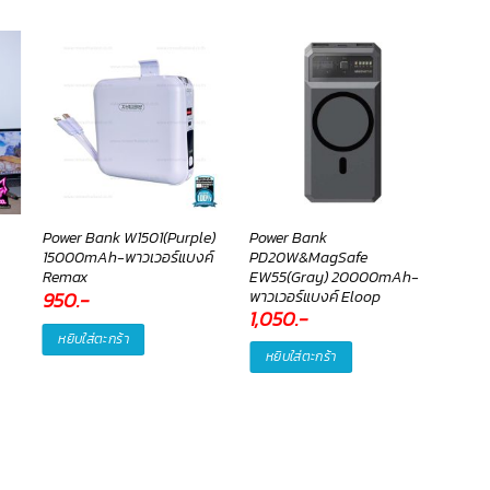
Power Bank W1501(Purple)
Power Bank
แอนด
15000mAh-พาวเวอร์แบงค์
PD20W&MagSafe
Blue
Remax
EW55(Gray) 20000mAh-
Finde
พาวเวอร์แบงค์ Eloop
กุญแจ
950
.-
1,050
.-
49
หยิบใส่ตะกร้า
หยิบใส่ตะกร้า
หยิ