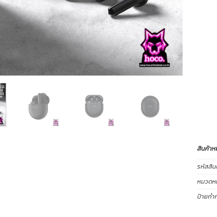
สินค้าห
รหัสสิน
หมวดหมู
ป้ายกำก