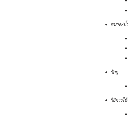
ขนาด/น้ำ
วัสดุ
วิธีการใช