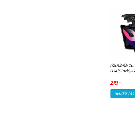
dapter หัวแปลง MicroUSB
เครื่องชั่งน้ำหนัก Body Scale
ที่จับมือถือ C
o Type C NB149A-XO
LHW-022(Lavender) –
034(Black)-
lumira
5
.-
199
.-
219
.-
หยิบใส่ตะกร้า
หยิบใส่ตะกร้า
หยิบใส่ตะกร้า