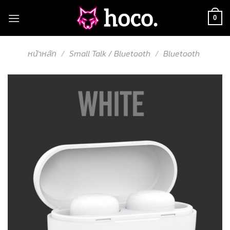
Skip
to
0
content
หน้าหลัก
/
Small Talk / Bluetooth
/
Bluetooth