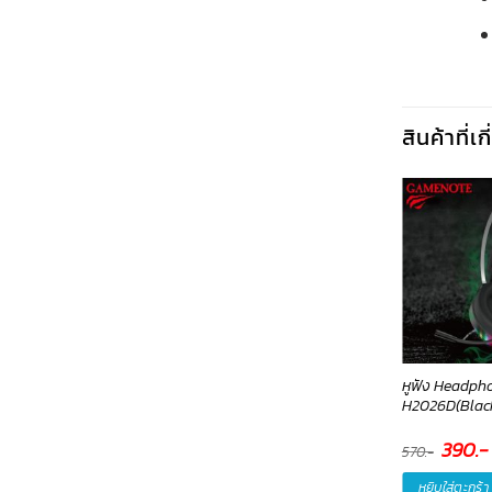
สินค้าที่เ
ส Airpod Wireless
สาย Lan Gigabit Enternet
หูฟัง Headph
harging CW22(Black)-
Cable CAT6 US02 1เมตร-
H2026D(Black
oco
Hoco
90
.-
79
.-
Origina
390
.-
570
.-
price
was:
i
หยิบใส่ตะกร้า
หยิบใส่ตะกร้า
หยิบใส่ตะกร้า