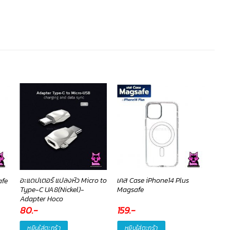
อะแดปเตอร์ แปลงหัว Micro to
เคส Case iPhone14 Plus
หูฟั
afe
Type-C UA8(Nickel)-
Magsafe
H203
Adapter Hoco
80
.-
159
.-
89
หยิบใส่ตะกร้า
หยิบใส่ตะกร้า
หยิ