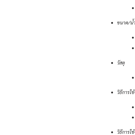
ขนาด/น้ำ
วัสดุ
วิธีการใช
วิธีการใช