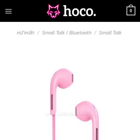
Skip
to
0
content
หน้าหลัก
/
Small Talk / Bluetooth
/
Small Talk