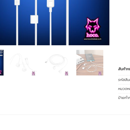
สินค้าห
รหัสสิน
หมวดหมู
ป้ายกำก