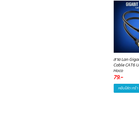
ส Case iPhone14 Plus
หูฟัง Headphone HV-
สาย Lan Giga
agsafe
H2026D(Black)- Havit
Cable CAT6 U
Hoco
59
.-
Original
390
.-
Current
79
.-
570
.-
price
price
was:
is:
หยิบใส่ตะกร้า
หยิบใส่ตะกร้า
หยิบใส่ตะกร้า
570.-.
390.-.