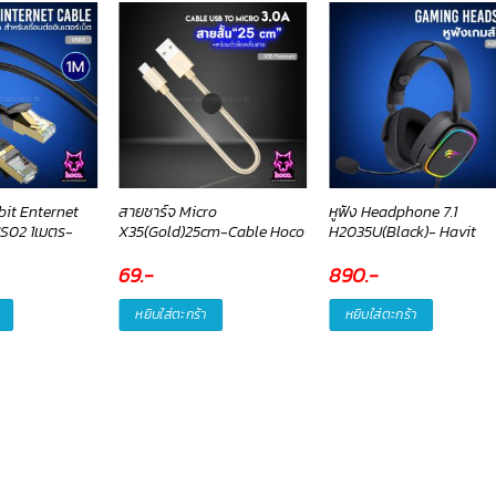
bit Enternet
สายชาร์จ Micro
หูฟัง Headphone 7.1
S02 1เมตร-
X35(Gold)25cm-Cable Hoco
H2035U(Black)- Havit
69
.-
890
.-
หยิบใส่ตะกร้า
หยิบใส่ตะกร้า