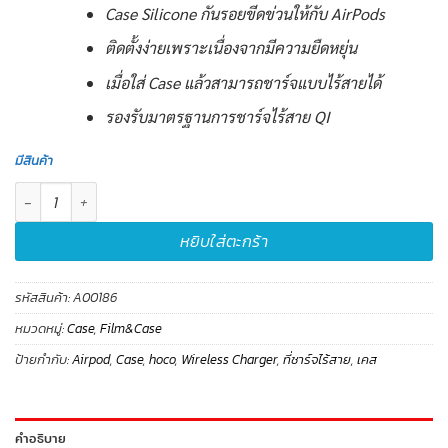
Case Silicone กันรอยขีดข่วนให้กับ AirPods
ติดตั้งง่ายเพราะเนื่องจากมีความยืดหยุ่น
เมื่อใส่ Case แล้วสามารถชาร์จแบบไร้สายได้
รองรับมาตรฐานการชาร์จไร้สาย QI
มีสินค้า
จำนวน เคส Airpod Wireless Charging CW22(Black)-Hoco ชิ้น
หยิบใส่ตะกร้า
รหัสสินค้า:
A00186
หมวดหมู่:
Case
,
Film&Case
ป้ายกำกับ:
Airpod
,
Case
,
hoco
,
Wireless Charger
,
ที่ชาร์จไร้สาย
,
เคส
คำอธิบาย