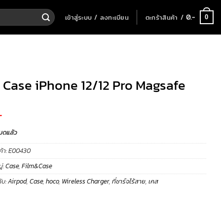
เข้าสู่ระบบ / ลงทะเบียน
ตะกร้าสินค้า /
0
.-
0
 Case iPhone 12/12 Pro Magsafe
-
มดแล้ว
ค้า:
E00430
่:
Case
,
Film&Case
ับ:
Airpod
,
Case
,
hoco
,
Wireless Charger
,
ที่ชาร์จไร้สาย
,
เคส