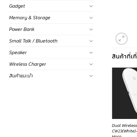
Gadget
Memory & Storage
Power Bank
Small Talk / Bluetooth
Speaker
สินค้าที่เ
Wireless Charger
สินค้าแนะนำ
ส Airpod Wireless
Power Bank
Dual Wireles
harging CW22(Red)-Hoco
PD20W&MagSafe
CW23(White)-ท
EW54(Gray) 10000mAh-พา
Hoco