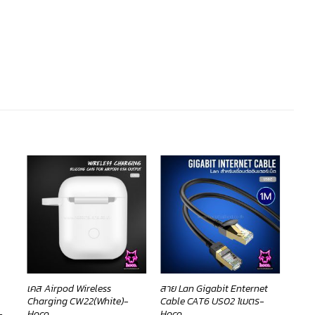
เคส Airpod Wireless
สาย Lan Gigabit Enternet
เคส 
Charging CW22(White)-
Cable CAT6 US02 1เมตร-
-
Hoco
Hoco