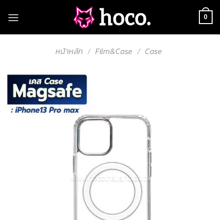
Skip
to
0
content
หน้าหลัก
/
Film&Case
/
Case