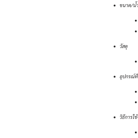
ขนาด/น้ำ
วัสดุ
อุปกรณ์ที
วิธีการใช