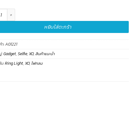
ไฟกลม Ring Light L02(Black)3.5 inch-XO ชิ้น
หยิบใส่ตะกร้า
ค้า:
A01221
่:
Gadget
,
Selfie
,
XO
,
สินค้าแนะนำ
ับ:
Ring Light
,
XO
,
ไฟกลม