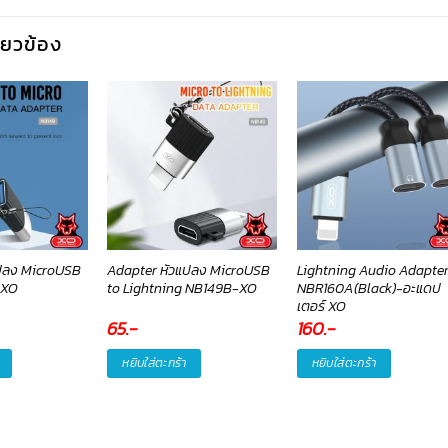
กี่ยวข้อง
ปลง MicroUSB
Adapter หัวแปลง MicroUSB
Lightning Audio Adapte
-XO
to Lightning NB149B-XO
NBR160A(Black)-อะแดป
เตอร์ XO
65
.-
160
.-
หยิบใส่ตะกร้า
หยิบใส่ตะกร้า