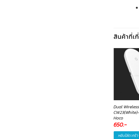
สินค้าที่เ
ower Bank
Dual Wireles
เคส Case iPhone14 Magsafe
D20W&MagSafe
CW23(White)-ท
W55(Gray) 20000mAh-
Hoco
วเวอร์แบงค์ Eloop
650
.-
159
.-
,050
.-
หยิบใส่ตะกร้า
หยิบใส่ตะกร้า