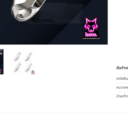
สินค้าห
รหัสสิน
หมวดหมู
ป้ายกำก