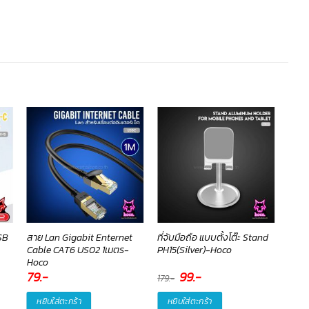
SB
สาย Lan Gigabit Enternet
ที่จับมือถือ แบบตั้งโต๊ะ Stand
เคส 
Cable CAT6 US02 1เมตร-
PH15(Silver)-Hoco
Char
Hoco
79
.-
Original
99
.-
Current
190
179
.-
price
price
was:
is:
หยิบใส่ตะกร้า
หยิบใส่ตะกร้า
หยิ
179.-.
99.-.