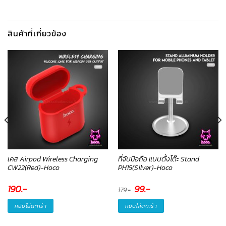
สินค้าที่เกี่ยวข้อง
เคส Airpod Wireless Charging
ที่จับมือถือ แบบตั้งโต๊ะ Stand
CW22(Red)-Hoco
PH15(Silver)-Hoco
190
.-
Original
99
.-
Current
179
.-
price
price
was:
is:
179.-.
99.-.
หยิบใส่ตะกร้า
หยิบใส่ตะกร้า