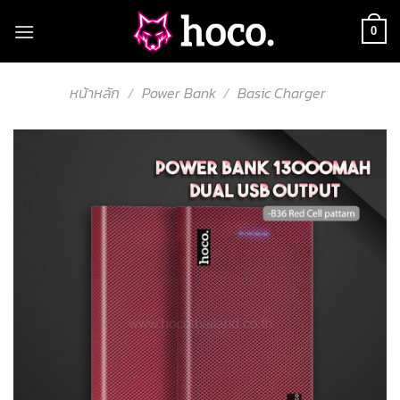
Skip
to
0
content
หน้าหลัก
/
Power Bank
/
Basic Charger