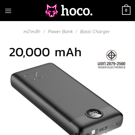
Skip
to
0
content
หน้าหลัก
/
Power Bank
/
Basic Charger