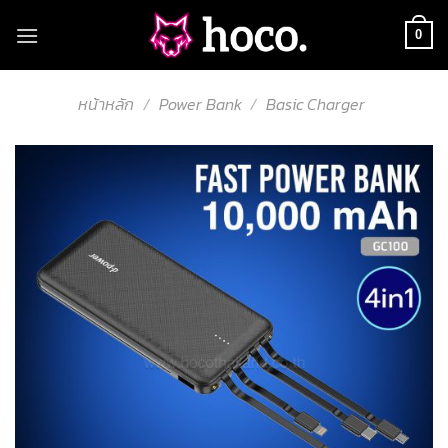
Skip
to
0
content
หน้าหลัก
/
Power Bank
/
Basic Charger