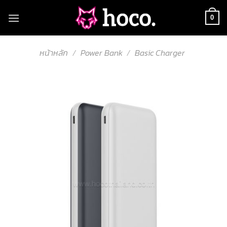
Skip
to
0
content
หน้าหลัก
/
Power Bank
/
Basic Charger