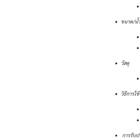
ขนาด/น้ำ
วัสดุ
วิธีการใช
การรับป