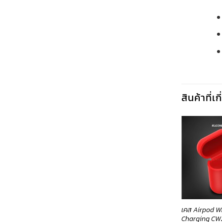
สินค้าที่เ
แดปเตอร์ แปลงหัว Micro to
สายชาร์จ Micro
เคส Airpod Wi
pe-C UA8(Nickel)-
X35(Gold)25cm-Cable Hoco
Charging CW