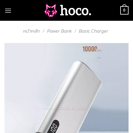
Skip
to
0
content
หน้าหลัก
/
Power Bank
/
Basic Charger