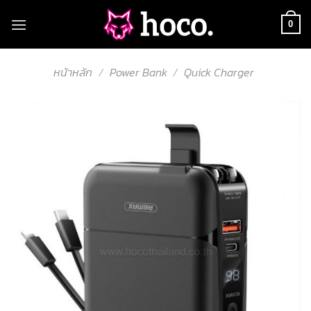
Skip
to
0
content
หน้าหลัก
/
Power Bank
/
Quick Charger