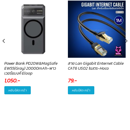
Power Bank PD20W&MagSafe
สาย Lan Gigabit Enternet Cable
EW55(Gray) 20000mAh-พาว
CAT6 US02 1เมตร-Hoco
เวอร์แบงค์ Eloop
1,050
.-
79
.-
หยิบใส่ตะกร้า
หยิบใส่ตะกร้า