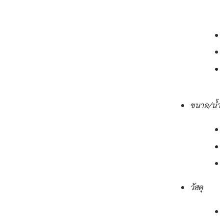
ขนาด/น้ำ
วัสดุ