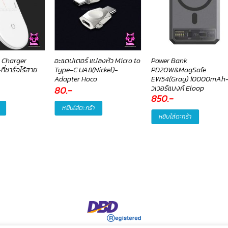
s Charger
อะแดปเตอร์ แปลงหัว Micro to
Power Bank
ี่ชาร์จไร้สาย
Type-C UA8(Nickel)-
PD20W&MagSafe
Adapter Hoco
EW54(Gray) 10000mAh
วเวอร์แบงค์ Eloop
80
.-
850
.-
หยิบใส่ตะกร้า
หยิบใส่ตะกร้า