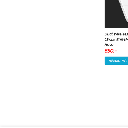
นดรอยด์ Airtag
Power Bank W1501(Purple)
Dual Wireles
uetooth Tracker,Keys
15000mAh-พาวเวอร์แบงค์
CW23(White)-ท
nder ค้นหาพิกัดสิ่งของ
Remax
Hoco
ญแจ กระเป๋า สัตว์เลี้ยง
950
.-
650
.-
90
.-
หยิบใส่ตะกร้า
หยิบใส่ตะกร้า
หยิบใส่ตะกร้า