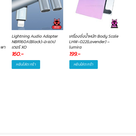
Lightning Audio Adapter
เครื่องชั่งน้ำหนัก Body Scale
ไฟกล
NBR160A(Black)-อะแดป
LHW-022(Lavender) –
L02(
-พา
เตอร์ XO
lumira
160
.-
199
.-
370
หยิบใส่ตะกร้า
หยิบใส่ตะกร้า
หยิ