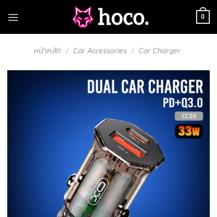
Skip
to
0
content
หน้าหลัก
/
Car Accessories
/
Car Charger