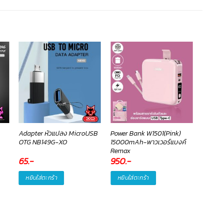
Adapter หัวแปลง MicroUSB
Power Bank W1501(Pink)
Adap
OTG NB149G-XO
15000mAh-พาวเวอร์แบงค์
to T
Remax
65
.-
950
.-
65
.
หยิบใส่ตะกร้า
หยิบใส่ตะกร้า
หยิ