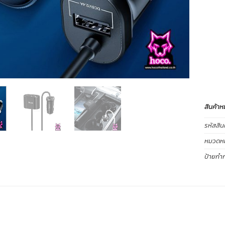
สินค้าห
รหัสสิน
หมวดหมู
ป้ายกำก