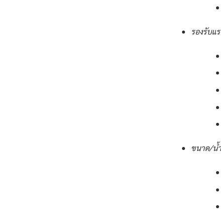
รองรับแร
ขนาด/น้ำ