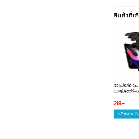
สินค้าที่เ
นดรอยด์ Airtag
ที่จับมือถือ แบบตั้งโต๊ะ Stand
ที่จับมือถือ C
uetooth Tracker,Keys
PH15(Silver)-Hoco
034(Black)-
nder ค้นหาพิกัดสิ่งของ
ญแจ กระเป๋า สัตว์เลี้ยง
Original
99
.-
Current
219
.-
179
.-
price
price
90
.-
was:
is:
หยิบใส่ตะกร้า
หยิบใส่ตะกร้า
179.-.
99.-.
หยิบใส่ตะกร้า