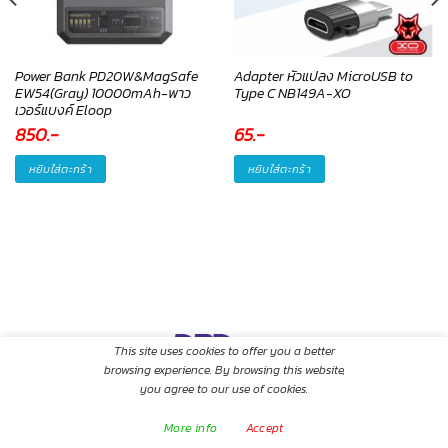
Power Bank PD20W&MagSafe
Adapter หัวแปลง MicroUSB to
EW54(Gray) 10000mAh-พาว
Type C NB149A-XO
เวอร์แบงค์ Eloop
850
.-
65
.-
หยิบใส่ตะกร้า
หยิบใส่ตะกร้า
This site uses cookies to offer you a better
browsing experience. By browsing this website,
you agree to our use of cookies.
Copyright 2026 ©
Hoco Original (Thailand) Co., Ltd. All rights
reserved.
More info
Accept