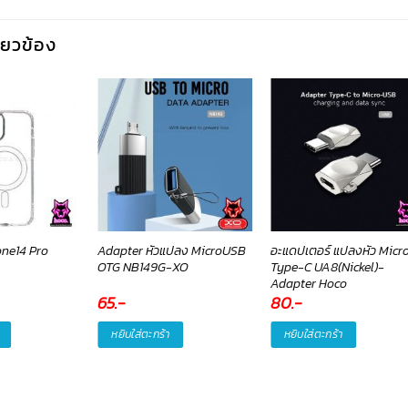
กี่ยวข้อง
one14 Pro
Adapter หัวแปลง MicroUSB
อะแดปเตอร์ แปลงหัว Micro
OTG NB149G-XO
Type-C UA8(Nickel)-
Adapter Hoco
65
.-
80
.-
หยิบใส่ตะกร้า
หยิบใส่ตะกร้า