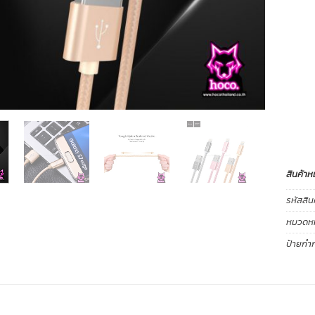
สินค้าห
รหัสสิน
หมวดหมู
ป้ายกำก