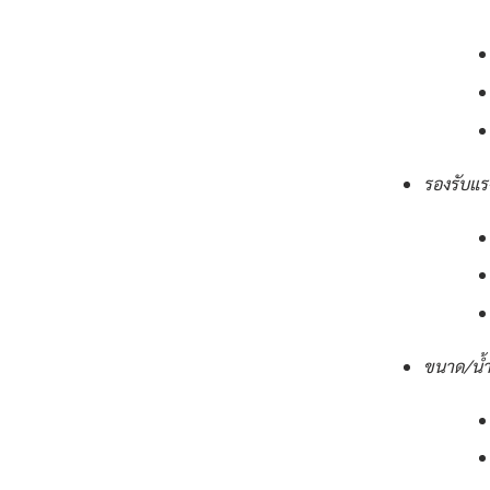
รองรับแร
ขนาด/น้ำ