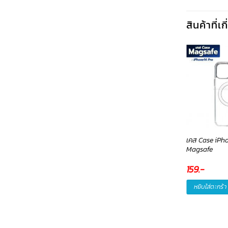
สินค้าที่เ
ส Case iPhone14 Plus
Power Bank W1501(Purple)
เคส Case iPh
agsafe
15000mAh-พาวเวอร์แบงค์
Magsafe
Remax
59
.-
950
.-
159
.-
หยิบใส่ตะกร้า
หยิบใส่ตะกร้า
หยิบใส่ตะกร้า