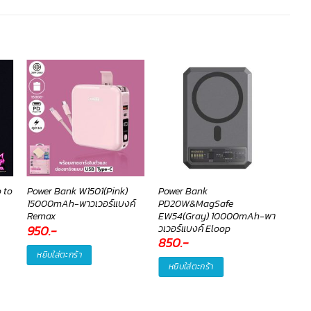
 to
Power Bank W1501(Pink)
Power Bank
เคส 
15000mAh-พาวเวอร์แบงค์
PD20W&MagSafe
Char
Remax
EW54(Gray) 10000mAh-พา
Hoc
วเวอร์แบงค์ Eloop
950
.-
190
850
.-
หยิบใส่ตะกร้า
หยิ
หยิบใส่ตะกร้า