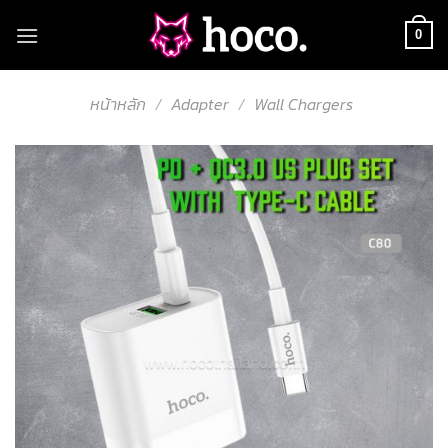
Skip
to
0
content
หน้าหลัก
/
Adapter
/
Wall Chargers