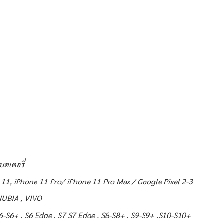
บตเตอรี่
11, iPhone 11 Pro/ iPhone 11 Pro Max / Google Pixel 2-3
NUBIA , VIVO
S6+ , S6 Edge , S7 S7 Edge , S8-S8+ , S9-S9+ ,S10-S10+