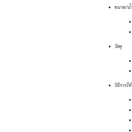
ขนาด/น้ำ
วัสดุ
วิธีการใช