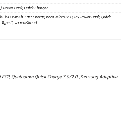
่:
Power Bank
,
Quick Charger
ับ:
10000mAh
,
Fast Charge
,
hoco
,
Micro USB
,
PD
,
Power Bank
,
Quick
,
Type C
,
พาวเวอร์แบงค์
ei FCP, Qualcomm Quick Charge 3.0/2.0 ,Samsung Adaptive