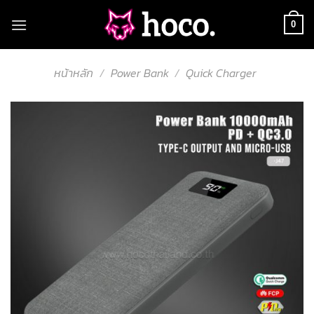
Skip
to
0
content
หน้าหลัก
/
Power Bank
/
Quick Charger