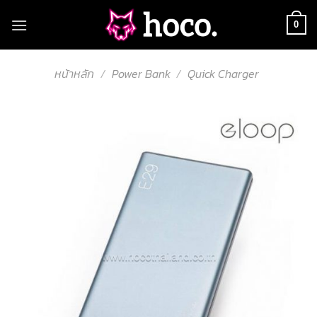
Skip
to
0
content
หน้าหลัก
/
Power Bank
/
Quick Charger